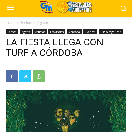
Inicio
Fechas
Agosto
Fechas
Agosto
Artistas
Provincias
Córdoba
Eventos
Sin categorizar
LA FIESTA LLEGA CON
TURF A CÓRDOBA