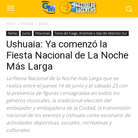
Inicio
Fechas
Junio
Fechas
Junio
Provincias
Tierra del Fuego, Antártida e Islas del Atlántico Sur
Ushuaia: Ya comenzó la
Fiesta Nacional de La Noche
Más Larga
La Fiesta Nacional de la Noche más Larga que se
realiza entre el jueves 14 de junio y el sábado 23 con
la presencia de figuras consagradas en todos los
géneros musicales, la tradicional elección del
embajador y embajadora de la Ciudad, la transmisión
nacional de los eventos y Ushuaia como escenario de
actividades deportivas, sociales, recreativas y
culturales.