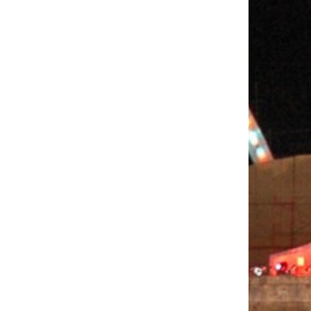
K
A
M