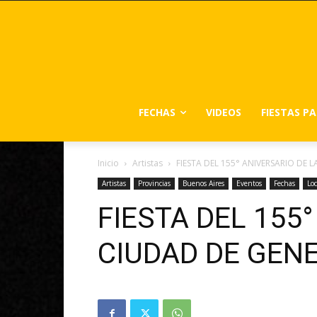
FECHAS
VIDEOS
FIESTAS P
Inicio
Artistas
FIESTA DEL 155° ANIVERSARIO DE 
Artistas
Provincias
Buenos Aires
Eventos
Fechas
Loc
FIESTA DEL 155
CIUDAD DE GEN