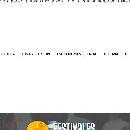
empre para el público más joven. En esta edición llegarán Emilia 
CORDOBA
DOMA Y FOLKLORE
EMILIA MERNES
ENERO
FESTIVAL
FE