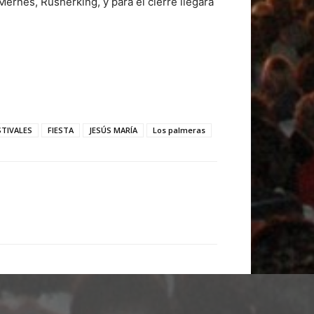
Mernes, Rusherking, y para el cierre llegará
STIVALES
FIESTA
JESÚS MARÍA
Los palmeras