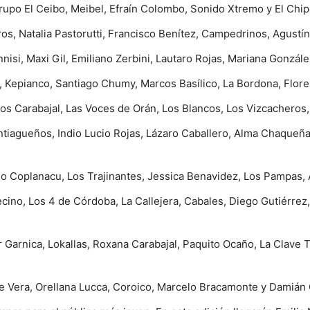
 Grupo El Ceibo, Meibel, Efraín Colombo, Sonido Xtremo y El Chip
os, Natalia Pastorutti, Francisco Benítez, Campedrinos, Agustí
nisi, Maxi Gil, Emiliano Zerbini, Lautaro Rojas, Mariana Gonzál
os, Kepianco, Santiago Chumy, Marcos Basílico, La Bordona, Flor
 Los Carabajal, Las Voces de Orán, Los Blancos, Los Vizcacheros
tiagueños, Indio Lucio Rojas, Lázaro Caballero, Alma Chaqueña,
o Coplanacu, Los Trajinantes, Jessica Benavidez, Los Pampas, Al
cino, Los 4 de Córdoba, La Callejera, Cabales, Diego Gutiérrez,
r Garnica, Lokallas, Roxana Carabajal, Paquito Ocaño, La Clave T
le Vera, Orellana Lucca, Coroico, Marcelo Bracamonte y Damián