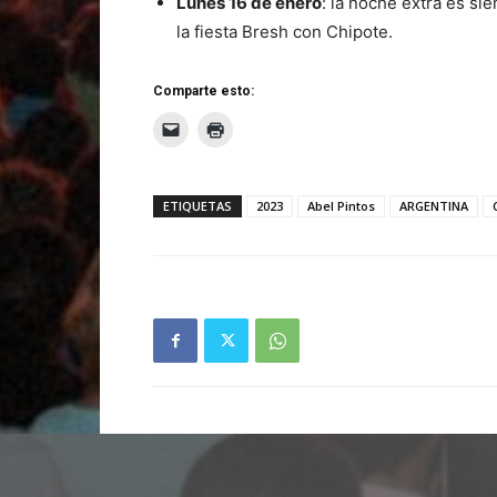
Lunes 16 de enero
: la noche extra es si
la fiesta Bresh con Chipote.
Comparte esto:
ETIQUETAS
2023
Abel Pintos
ARGENTINA