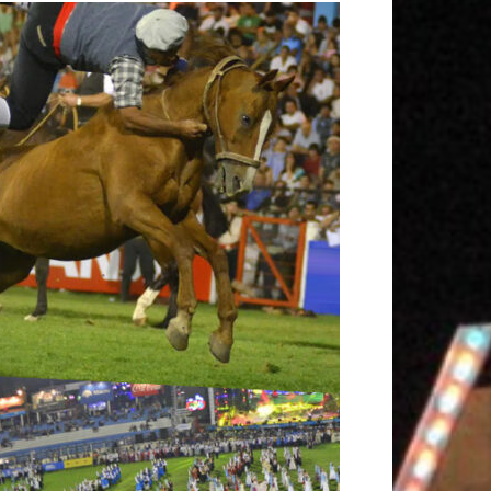
K
A
M