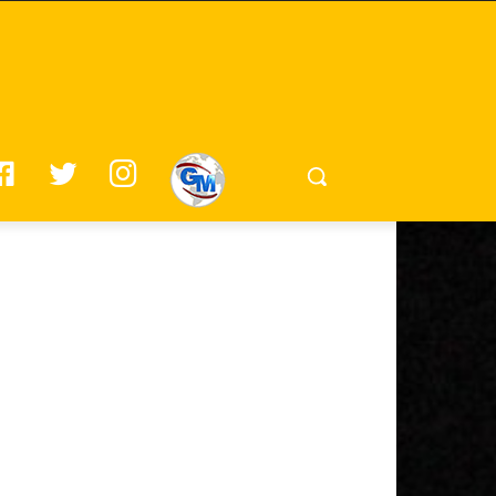
F
T
I
G
A
W
N
M
C
I
S
E
T
T
B
T
A
O
E
G
O
R
R