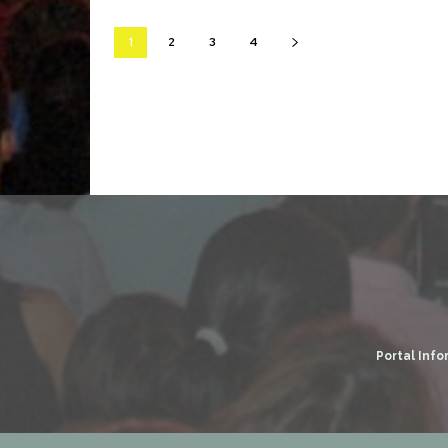
1
2
3
4
Portal Info