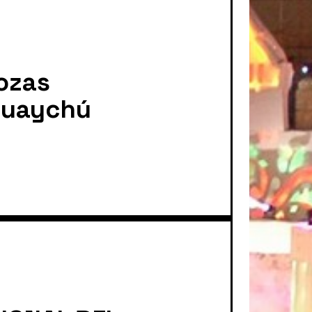
rozas
guaychú