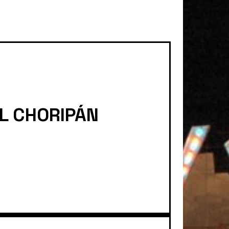
K
A
M
EL CHORIPÁN