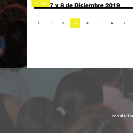
Artistas
1
2
3
4
...
6
Portal Info