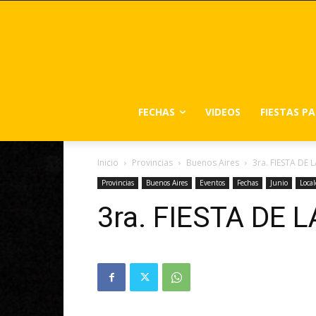
FECHAS
VIDEOS
FIESTAS P
Inicio
Provincias
Buenos Aires
3ra. FIESTA DE
Provincias
Buenos Aires
Eventos
Fechas
Junio
Local
3ra. FIESTA DE