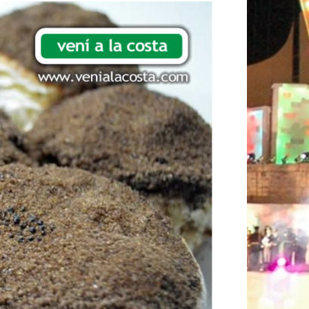
K
A
M