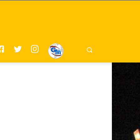
F
T
I
G
A
W
N
M
C
I
S
E
T
T
B
T
A
O
E
G
O
R
R