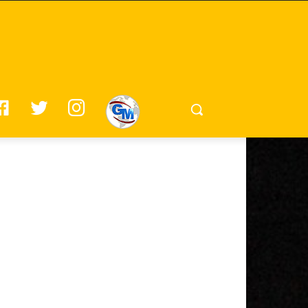
F
T
I
G
A
W
N
M
C
I
S
E
T
T
B
T
A
O
E
G
O
R
R