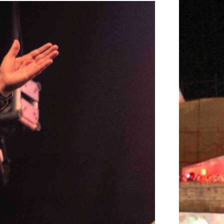
K
A
M