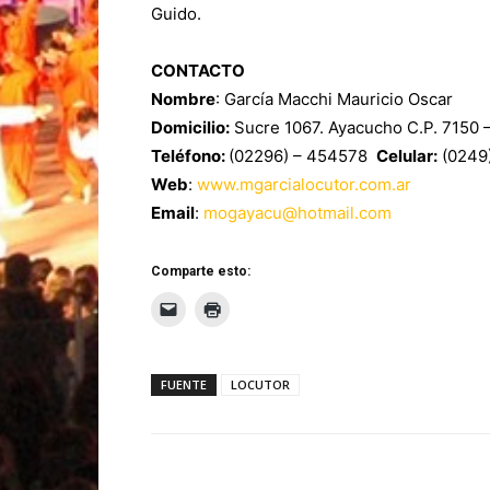
Guido.
CONTACTO
Nombre
: García Macchi Mauricio Oscar
Domicilio:
Sucre 1067. Ayacucho C.P. 7150 –
Teléfono:
(02296) – 454578
Celular:
(0249
Web
:
www.mgarcialocutor.com.ar
Email
:
mogayacu@hotmail.com
Comparte esto:
FUENTE
LOCUTOR