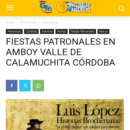
Inicio
Provincias
Córdoba
Provincias
Córdoba
Eventos
Fechas
Fiestas Patronales
Marzo
FIESTAS PATRONALES EN
AMBOY VALLE DE
CALAMUCHITA CÓRDOBA