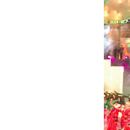
K
A
M