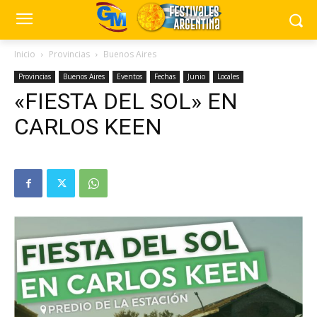
Inicio
Provincias
Buenos Aires
Provincias
Buenos Aires
Eventos
Fechas
Junio
Locales
«FIESTA DEL SOL» EN
CARLOS KEEN