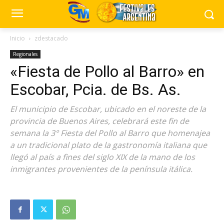
Inicio
zdestacado
Regionales
«Fiesta de Pollo al Barro» en
Escobar, Pcia. de Bs. As.
El municipio de Escobar, ubicado en el noreste de la
provincia de Buenos Aires, celebrará este fin de
semana la 3° Fiesta del Pollo al Barro que homenajea
a un tradicional plato de la gastronomía italiana que
llegó al país a fines del siglo XIX de la mano de los
inmigrantes provenientes de la península itálica.