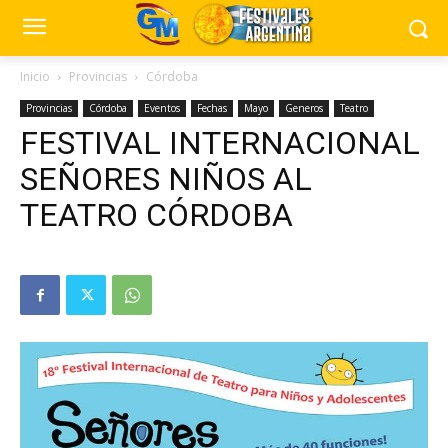
Inicio
Provincias
Córdoba
Provincias
Córdoba
Eventos
Fechas
Mayo
Generos
Teatro
FESTIVAL INTERNACIONAL
SEÑORES NIÑOS AL
TEATRO CÓRDOBA