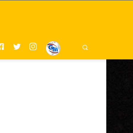
F
T
I
G
A
W
N
M
C
I
S
E
T
T
B
T
A
O
E
G
O
R
R