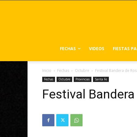
FECHAS
VIDEOS
FIESTAS P
Inicio
Fechas
Octubre
Festival Bandera de Ros
Fechas
Octubre
Provincias
Santa Fe
Festival Bandera