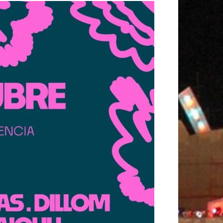
K
A
M