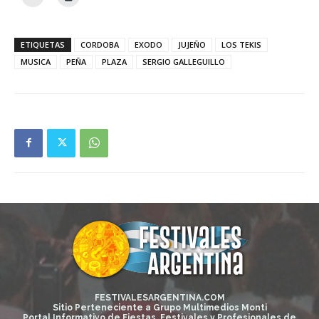
ETIQUETAS
CORDOBA
EXODO
JUJEÑO
LOS TEKIS
MUSICA
PEÑA
PLAZA
SERGIO GALLEGUILLO
FESTIVALESARGENTINA.COM
Sitio Perteneciente a Grupo Multimedios Monti
Portal Informativo de Fiestas, Festivales y Profesionales de