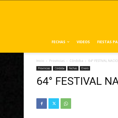
FECHAS
VIDEOS
FIESTAS P
Inicio
Provincias
Córdoba
64° FESTIVAL NACI
Provincias
Córdoba
Fechas
Enero
64° FESTIVAL N