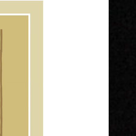
K
A
M