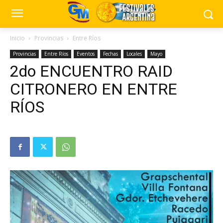
Inicio
Provincias
Entre Ríos
Provincias
Entre Ríos
Eventos
Fechas
Locales
Mayo
2do ENCUENTRO RAID
CITRONERO EN ENTRE
RÍOS