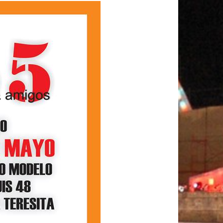
K
A
M