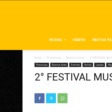
FECHAS
VIDEOS
FIESTAS P
Inicio
Provincias
Buenos Aires
2° FESTIVAL MU
Provincias
Buenos Aires
Eventos
Fechas
Locales
Ma
2° FESTIVAL MU