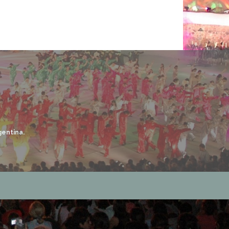
K
A
M
gentina.