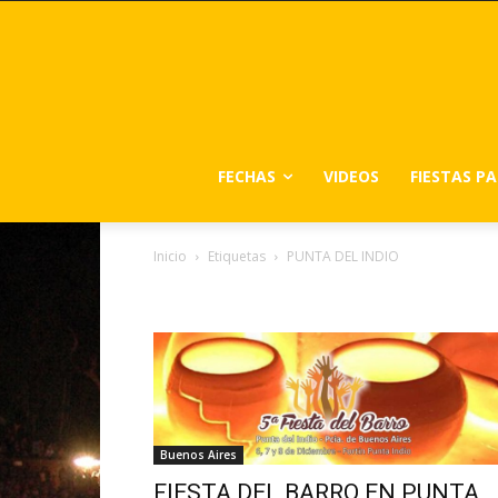
FECHAS
VIDEOS
FIESTAS P
Inicio
Etiquetas
PUNTA DEL INDIO
Tag: PUNTA DEL INDIO
Buenos Aires
FIESTA DEL BARRO EN PUNTA