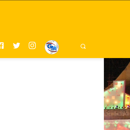
F
T
I
G
A
W
N
M
C
I
S
E
T
T
B
T
A
O
E
G
O
R
R