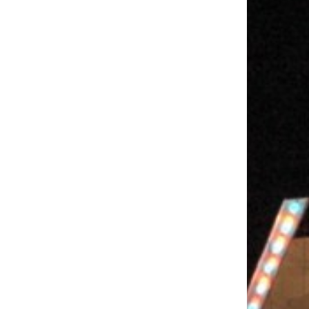
K
A
M