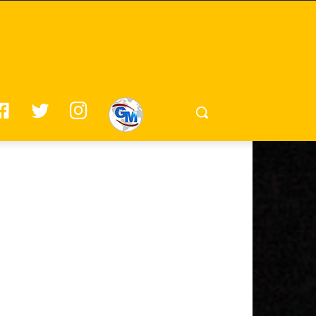
F
T
I
G
A
W
N
M
C
I
S
E
T
T
B
T
A
O
E
G
O
R
R