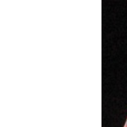
K
A
M