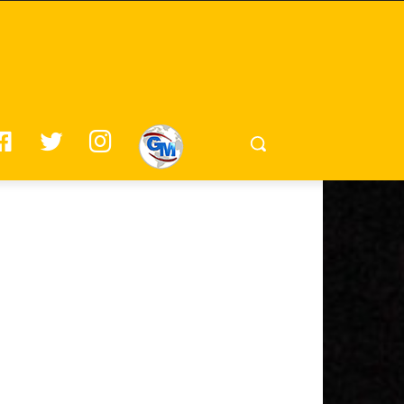
F
T
I
G
A
W
N
M
C
I
S
E
T
T
B
T
A
O
E
G
O
R
R