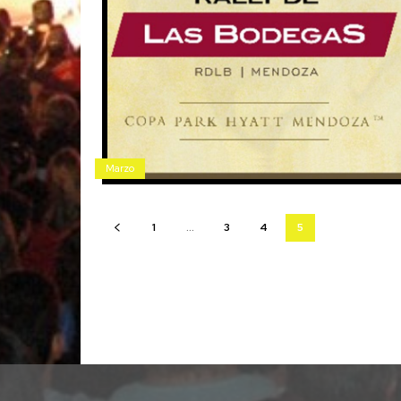
Marzo
1
...
3
4
5