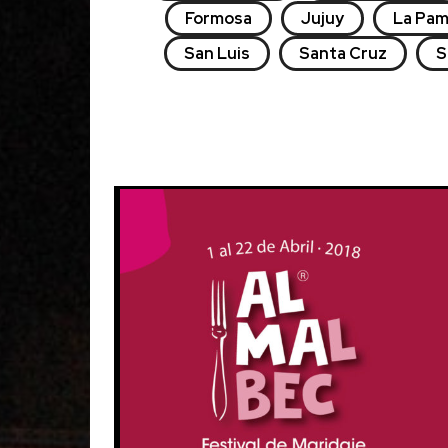
Formosa
Jujuy
La Pa
San Luis
Santa Cruz
S