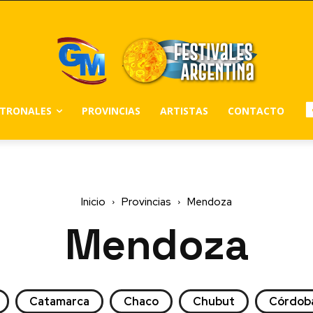
ATRONALES
PROVINCIAS
ARTISTAS
CONTACTO
Inicio
Provincias
Mendoza
Mendoza
Catamarca
Chaco
Chubut
Córdob