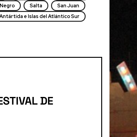
 Negro
Salta
San Juan
K
A
Antártida e Islas del Atlántico Sur
M
ESTIVAL DE