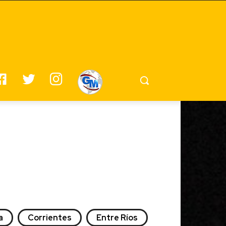
F
T
I
G
A
W
N
M
C
I
S
E
T
T
B
T
A
O
E
G
a
Corrientes
Entre Ríos
O
R
R