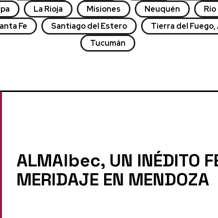
mpa
La Rioja
Misiones
Neuquén
Río
anta Fe
Santiago del Estero
Tierra del Fuego, 
Tucumán
ALMAlbec, UN INÉDITO F
MERIDAJE EN MENDOZA