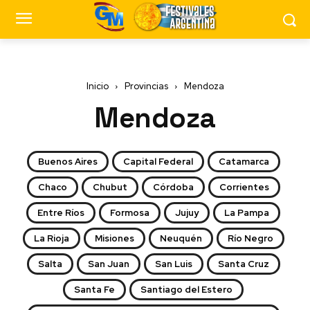
Inicio
Provincias
Mendoza
Mendoza
Buenos Aires
Capital Federal
Catamarca
Chaco
Chubut
Córdoba
Corrientes
Entre Ríos
Formosa
Jujuy
La Pampa
La Rioja
Misiones
Neuquén
Río Negro
Salta
San Juan
San Luis
Santa Cruz
Santa Fe
Santiago del Estero